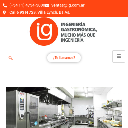
(+54 11) 4754-5000
ventas@ig.com.ar
Calle 93 N 729, Villa Lynch, Bs.As.
¿Te llamamos?