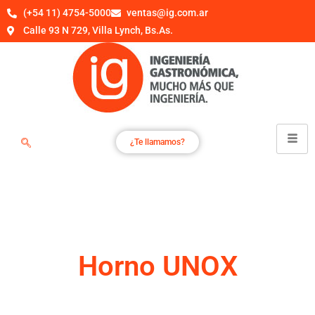
(+54 11) 4754-5000
ventas@ig.com.ar
Calle 93 N 729, Villa Lynch, Bs.As.
¿Te llamamos?
Horno UNOX