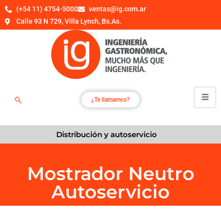
(+54 11) 4754-5000
ventas@ig.com.ar
Calle 93 N 729, Villa Lynch, Bs.As.
¿Te llamamos?
Distribución y autoservicio
Mostrador Neutro
Autoservicio