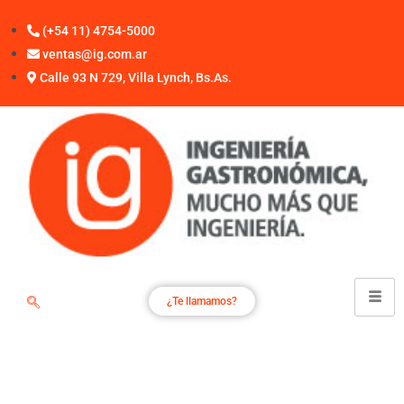
(+54 11) 4754-5000
ventas@ig.com.ar
Calle 93 N 729, Villa Lynch, Bs.As.
¿Te llamamos?