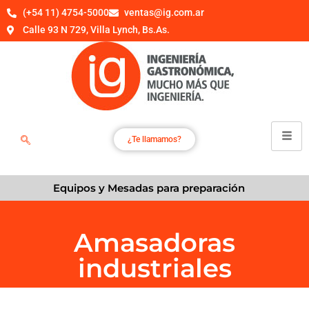
(+54 11) 4754-5000
ventas@ig.com.ar
Calle 93 N 729, Villa Lynch, Bs.As.
¿Te llamamos?
Equipos y Mesadas para preparación
Amasadoras
industriales