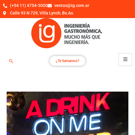
(+54 11) 4754-5000
ventas@ig.com.ar
Calle 93 N 729, Villa Lynch, Bs.As.
¿Te llamamos?