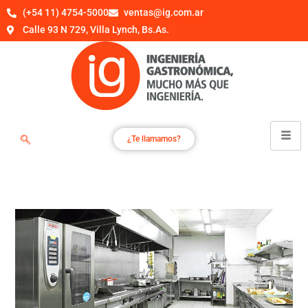
(+54 11) 4754-5000
ventas@ig.com.ar
Calle 93 N 729, Villa Lynch, Bs.As.
¿Te llamamos?