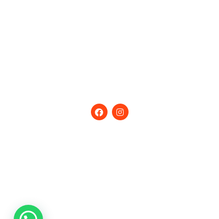
Unox
Lav. Vajillas
Máq. de Hielo
Extracción
Eq. Especiales
Seguinos
en nuestras Redes
Contactanos
Calle 93 N 729 – Villa Lynch (B1672AEE)
San Martín – Buenos Aires – Argentina
Tel:
(+54-11) 4754-5000
/ Fax: 4713-0311
Email:
ventas@ig.com.ar
Horario de atención: lunes a viernes de 9 a 17hs.