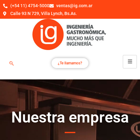
(+54 11) 4754-5000
ventas@ig.com.ar
Calle 93 N 729, Villa Lynch, Bs.As.
¿Te llamamos?
Nuestra empresa