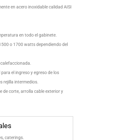
mente en acero inoxidable calidad AISI
mperatura en todo el gabinete.
a 1500 o 1700 watts dependiendo del
 calefaccionada.
 para el ingreso y egreso de los
s rejilla intermedios.
 de corte, arrolla cable exterior y
ales
s, caterings.