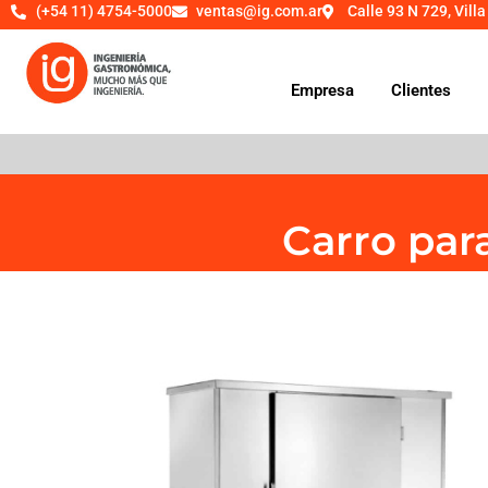
(+54 11) 4754-5000
ventas@ig.com.ar
Calle 93 N 729, Villa
Empresa
Clientes
Carro par