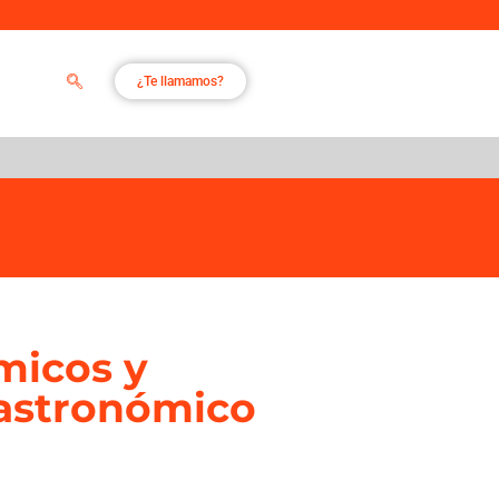
¿Te llamamos?
micos y
astronómico