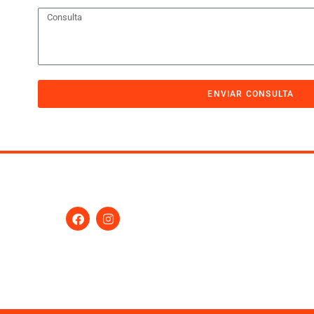
ENVIAR CONSULTA
Seguinos
Contactanos
en nuestras Redes
Calle 93 N 729 – Villa 
as
ielo
San Martín – Buenos Air
n
Tel:
(+54-11) 4754-5000
ales
Email:
ventas@ig.com.ar
Horario de atención: lune