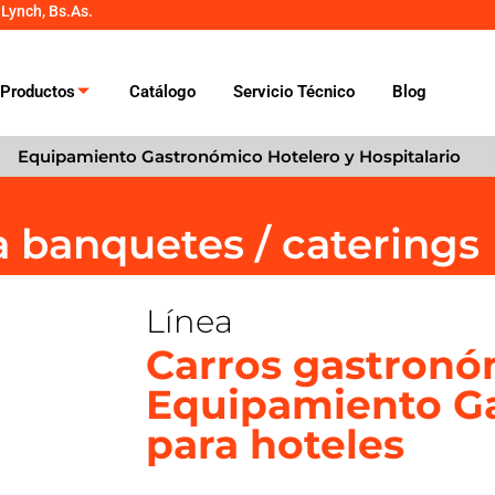
 Lynch, Bs.As.
Productos
Catálogo
Servicio Técnico
Blog
Equipamiento Gastronómico Hotelero y Hospitalario
a banquetes / caterings
Línea
Carros gastronó
Equipamiento G
para hoteles