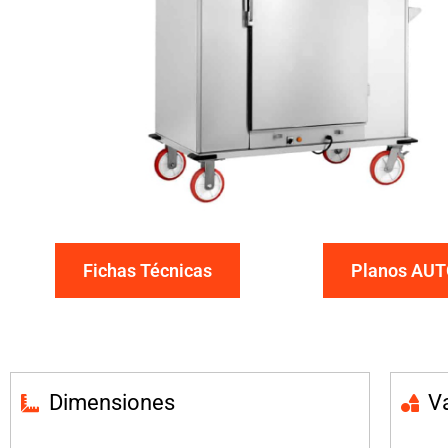
Fichas Técnicas
Planos AU
Dimensiones
V