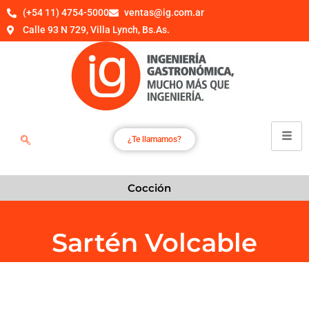
(+54 11) 4754-5000
ventas@ig.com.ar
Calle 93 N 729, Villa Lynch, Bs.As.
¿Te llamamos?
Cocción
Sartén Volcable