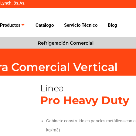
 Lynch, Bs.As.
Productos
Catálogo
Servicio Técnico
Blog
Refrigeración Comercial
a Comercial Vertical
Línea
Pro Heavy Duty
Gabinete construido en paneles metálicos con ai
kg/m3)