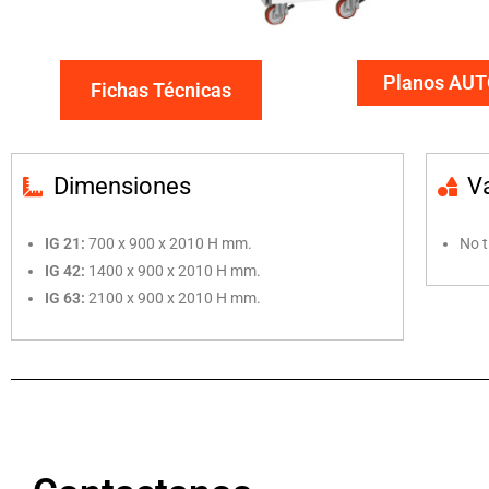
Planos AU
Fichas Técnicas
Dimensiones
V
IG 21:
700 x 900 x 2010 H mm.
No t
IG 42:
1400 x 900 x 2010 H mm.
IG 63:
2100 x 900 x 2010 H mm.