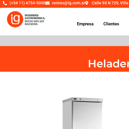
(+54 11) 4754-5000
ventas@ig.com.ar
Calle 93 N 729, Villa
Empresa
Clientes
Helader