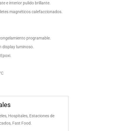
e e interior pulido brillante.
rletes magnéticos calefaccionados.
congelamiento programable.
 display luminoso.
 Epoxi.
°C
ales
les, Hospitales, Estaciones de
rcados, Fast Food.