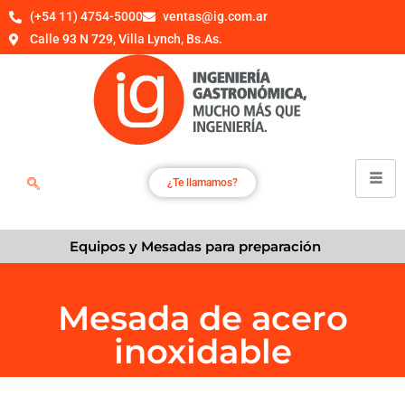
(+54 11) 4754-5000
ventas@ig.com.ar
Calle 93 N 729, Villa Lynch, Bs.As.
¿Te llamamos?
Equipos y Mesadas para preparación
Mesada de acero
inoxidable