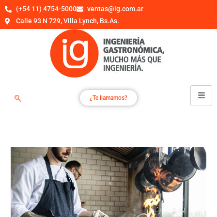
(+54 11) 4754-5000
ventas@ig.com.ar
Calle 93 N 729, Villa Lynch, Bs.As.
¿Te llamamos?