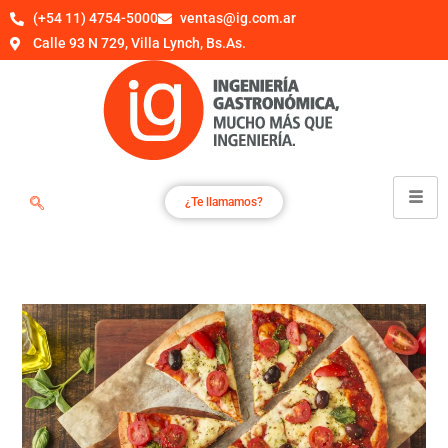
(+54 11) 4754-5000
ventas@ig.com.ar
Calle 93 N 729, Villa Lynch, Bs.As.
¿Te llamamos?