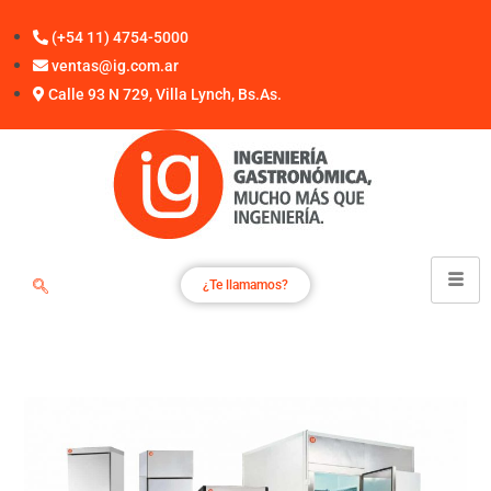
(+54 11) 4754-5000
ventas@ig.com.ar
Calle 93 N 729, Villa Lynch, Bs.As.
¿Te llamamos?