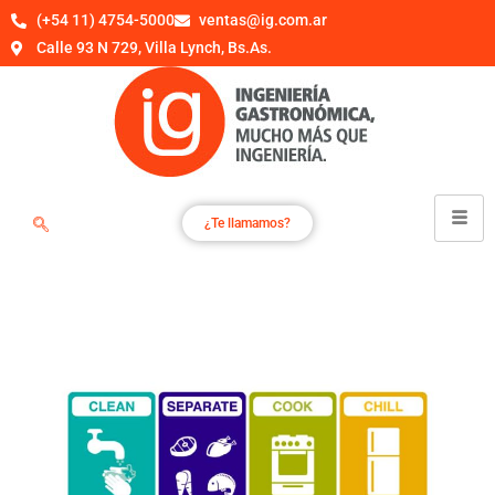
(+54 11) 4754-5000
ventas@ig.com.ar
Calle 93 N 729, Villa Lynch, Bs.As.
¿Te llamamos?