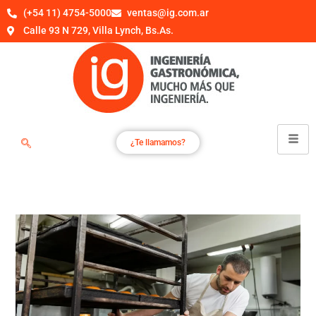
(+54 11) 4754-5000
ventas@ig.com.ar
Calle 93 N 729, Villa Lynch, Bs.As.
¿Te llamamos?