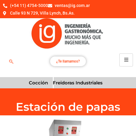
(+54 11) 4754-5000
ventas@ig.com.ar
Calle 93 N 729, Villa Lynch, Bs.As.
¿Te llamamos?
Cocción
Freidoras Industriales
Estación de papas