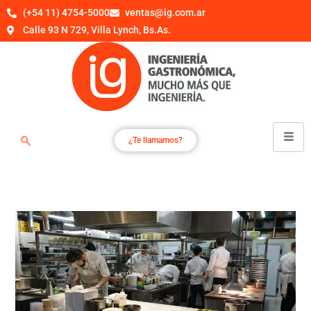
(+54 11) 4754-5000
ventas@ig.com.ar
Calle 93 N 729, Villa Lynch, Bs.As.
¿Te llamamos?