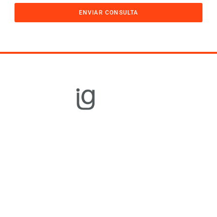
ENVIAR CONSULTA
Equipamiento
Gastronómico
Cocción
Refrigeración
Distribución
Preparación
Rational
Unox