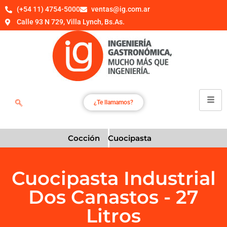
(+54 11) 4754-5000
ventas@ig.com.ar
Calle 93 N 729, Villa Lynch, Bs.As.
¿Te llamamos?
Cocción
Cuocipasta
Cuocipasta Industrial
Dos Canastos - 27
Litros