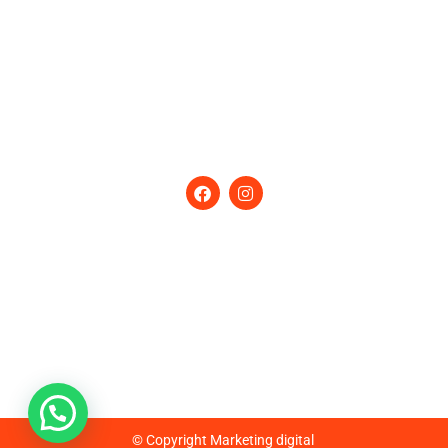
Lav. Vajillas
Máq. de Hielo
Extracción
Eq. Especiales
Seguinos
en nuestras Redes
Contactanos
Calle 93 N 729 – Villa Lynch (B1672AEE)
San Martín – Buenos Aires – Argentina
Tel:
(+54-11) 4754-5000
/ Fax: 4713-0311
Email:
ventas@ig.com.ar
Horario de atención: lunes a viernes de 9 a 17hs.
© Copyright
Marketing digital