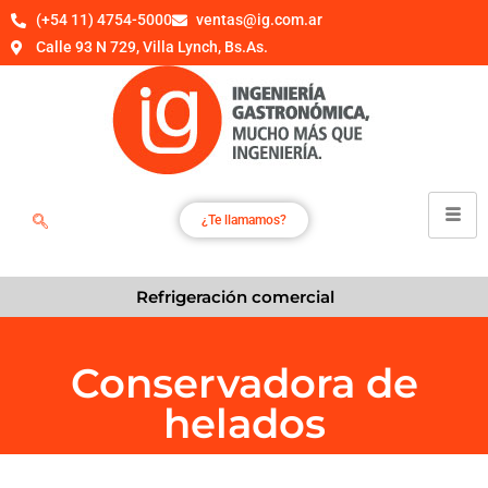
(+54 11) 4754-5000
ventas@ig.com.ar
Calle 93 N 729, Villa Lynch, Bs.As.
¿Te llamamos?
Refrigeración comercial
Conservadora de
helados