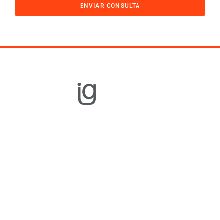
ENVIAR CONSULTA
Equipamiento
Gastronómico
Cocción
Refrigeración
Distribución
Preparación
Rational
Unox