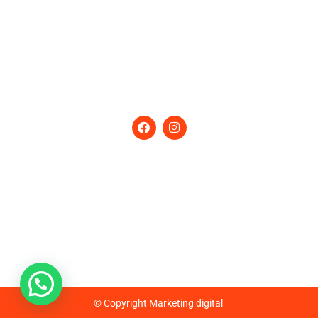
Lav. Vajillas
Máq. de Hielo
Extracción
Eq. Especiales
Seguinos
en nuestras Redes
Contactanos
Calle 93 N 729 – Villa Lynch (B1672AEE)
San Martín – Buenos Aires – Argentina
Tel:
(+54-11) 4754-5000
/ Fax: 4713-0311
Email:
ventas@ig.com.ar
Horario de atención: lunes a viernes de 9 a 17hs.
© Copyright
Marketing digital