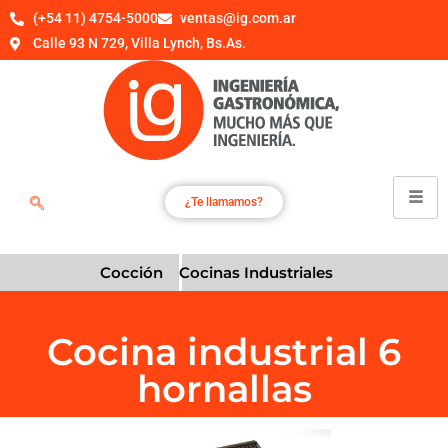
(+54 11) 4754-5000
ventas@ig.com.ar
Calle 93 N 729, Villa Lynch, Bs.As.
¿Te llamamos?
Cocción
Cocinas Industriales
Cocina industrial 6
hornallas